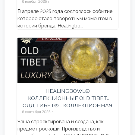
СОТРУДНИЧЕСТВА НА ВЫСШЕМ
6 ноября 2025 г.
УРОВНЕ
В апреле 2025 года состоялось событие,
которое стало поворотным моментом в
истории бренда. Healingbo...
HEALINGBOWL®
КОЛЛЕКЦИОННЫЕ OLD TIBET
ОЛД ТИБЕТ® - КОЛЛЕКЦИОННАЯ
ПОЮЩАЯ ЧАША
6 сентября 2025 г.
Чаша спроектирована и создана, как
предмет роскоши. Производство и