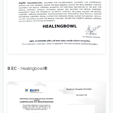
В ЕС
- Healingbowl
®