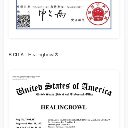
В США
- Healingbowl
®