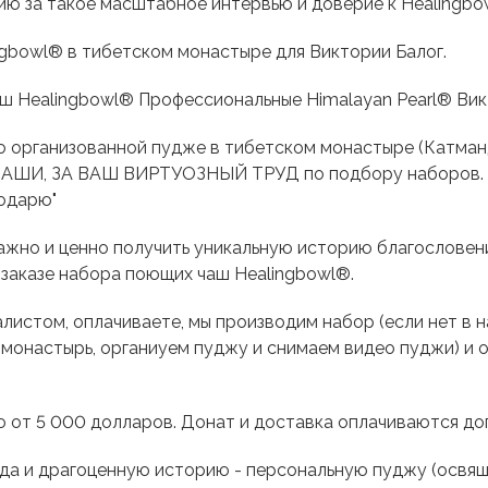
ию за такое масштабное интервью и доверие к Healingbo
ngbowl® в тибетском монастыре для Виктории Балог.
аш Healingbowl® Профессиональные Himalayan Pearl® Вик
о организованной пудже в тибетском монастыре (Катман
за ЧАШИ, ЗА ВАШ ВИРТУОЗНЫЙ ТРУД по подбору наборов. 
годарю"
важно и ценно получить уникальную историю благословен
заказе набора поющих чаш Healingbowl®.
листом, оплачиваете, мы производим набор (если нет в н
 монастырь, органиуем пуджу и снимаем видео пуджи) и
 от 5 000 долларов. Донат и доставка оплачиваются до
да и драгоценную историю - персональную пуджу (освящ