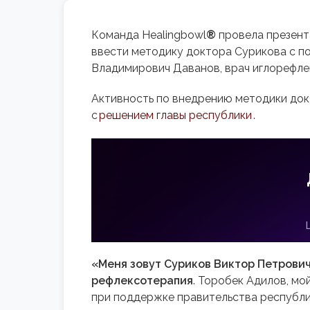
Команда Healingbowl
®
провела презент
ввести методику доктора Сурикова с п
Владимирович Даванов, врач иглорефлекс
Активность по внедрению методики док
с
решением главы республики
.
«Меня зовут Суриков Виктор Петрович
рефлексотерапия
. Торобек Адилов, мо
при поддержке правительства республик