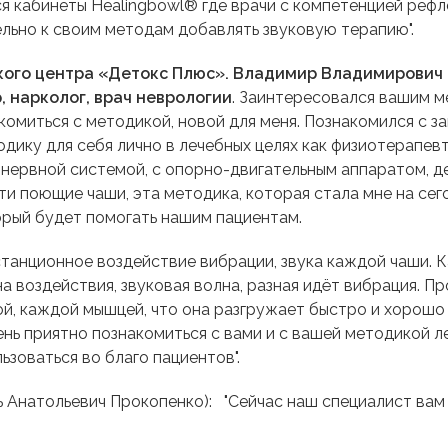
я кабинеты Healingbowl® где врачи с компетенцией рефл
льно к своим методам добавлять звуковую терапию".
кого центра «Детокс Плюс». Владимир Владимирович 
, нарколог, врач неврологии
. Заинтересовался вашим м
акомиться с методикой, новой для меня. Познакомился с 
одику для себя лично в лечебных целях как физиотерапев
 нервной системой, с опорно-двигательным аппаратом, д
и поющие чаши, эта методика, которая стала мне на сего
орый будет помогать нашим пациентам.
танционное воздействие вибрации, звука каждой чаши. Ка
а воздействия, звуковая волна, разная идёт вибрация. Пр
й, каждой мышцей, что она разгружает быстро и хорошо 
ень приятно познакомиться с вами и с вашей методикой л
льзоваться во благо пациентов".
 Анатольевич Прокопенко): "Сейчас наш специалист вам 