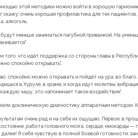
мощью этой методики можно войти в хорошую гармонию,
г скажу: очень хорошая профилактика для тех пациентов,
а, алкоголь.
будут меньше заниматься пагубной привычкой. На уменьш
внивается".
м того, что идёт поддержка со стороны главы в Республи
ожно спокойно открывать".
, спокойно можно открывать и пойдёт на ура, во благо
ишься в Хуруле, в храме, и когда идут молитвы, вибрации
каждую чашу, это напоминает такое воздействие".
овели доклиническую диагностику аппаратным методом. 
ультатам очень рад и на себе их ощущаю. Первое: в пр
остояние, работа головного мозга, сердце, миокарды — 
так далее! Я себя чувствую в полной боевой готовности: з