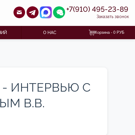
+7(910) 495-23-89
Заказать звонок
НИЙ
О НАС
Корзина -
0
РУБ
 - ИНТЕРВЬЮ С
М В.В.