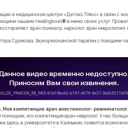
ацию в медицинском центре «Детокс Плюс» в связи с ж
оющими чашами Healingbowl
®
в меню своих услуг. Прове
отерапевт, врач психиатр, нарколог, врач неврологии), 
тора Сурикова, Звукорезонансной терапии с поющими ча
. Моя компетенция: врач анестезиолог- реаниматолог
й помощник, его компетенция врач-невролог. У нас больш
и здесь, в университете в Калмыкии, появится возможнос