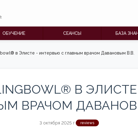
®
.
ОБУЧЕНИЕ
СЕАНСЫ
БАЗА ЗНА
gbowl® в Элисте - интервью с главным врачом Давановым В.В.
INGBOWL® В ЭЛИСТЕ
ЫМ ВРАЧОМ ДАВАНОВЫ
3 октября 2025 г.
reviews