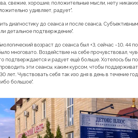
ва, свежие, хорошие, положительные мысли, нету никаких 
оложительно удивляет, радует".
ить диагностику до сеанса и после сеанса. Субъективны
или детальное подтверждение".
ологический возраст до сеанса был +3, сейчас −10. 44 по
 было многовато. Воздействие на себе прочувствовал, чу
то подтверждается и радует ещё больше. Хотелось бы по
о проводить эти сеансы, каким курсом, чтобы поддержив
0 лет. Чувствовать себя так изо дня в день в течение г
ибо большое".